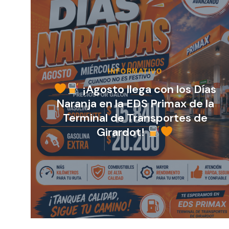
as
PORTAFOLIO INMOBILIARIO
la
Invierte donde miles de personas
pasan cada día