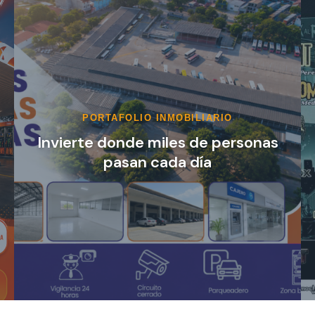
EVENTOS
¡Girardot vibrará al ritmo del
mejor rock… y la entrada es
completamente GRATIS!