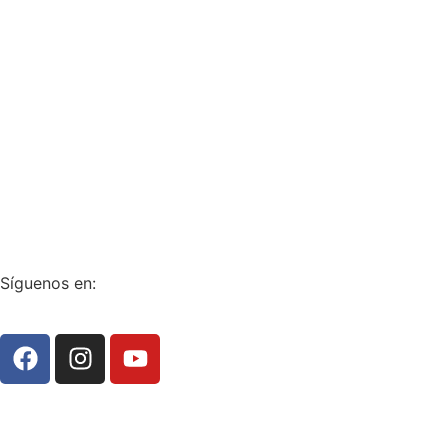
WhatsApp:
3208799073
ventanillaunica@terminalgirardot.com
“Cumplimiento y Transparencia”
Síguenos en: