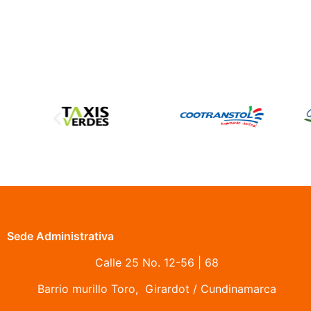
Sede Administrativa
Calle 25 No. 12-56 | 68
Barrio murillo Toro, Girardot / Cundinamarca