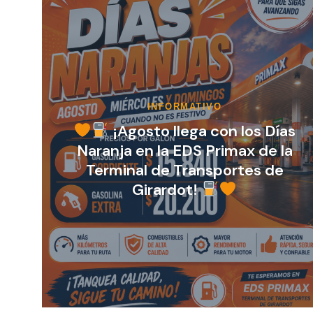
as
PORTAFOLIO INMOBILIARIO
la
Invierte donde miles de personas
pasan cada día