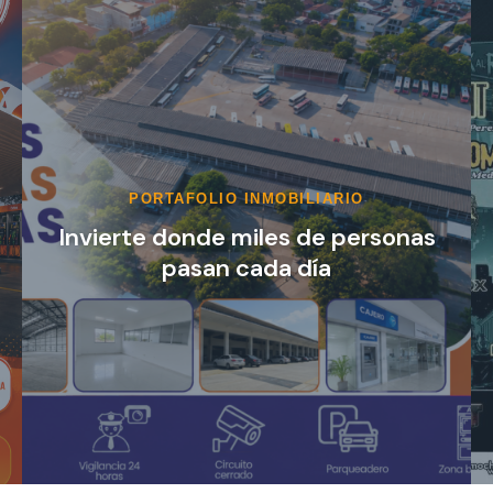
EVENTOS
¡Girardot vibrará al ritmo del
mejor rock… y la entrada es
completamente GRATIS!