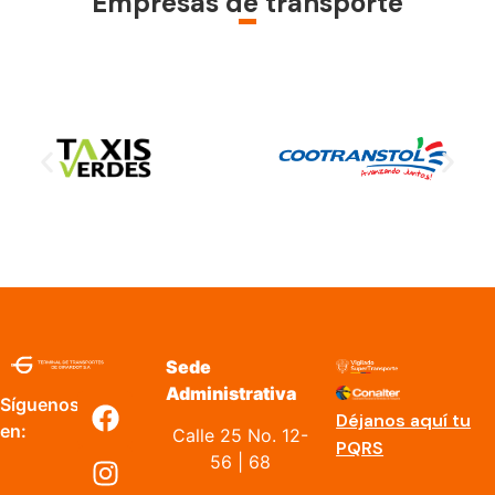
Empresas de transporte
Sede
Administrativa
Síguenos
Déjanos aquí tu
en:
Calle 25 No. 12-
PQRS
56 | 68