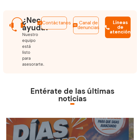
¿Necesitas
Líneas
Contáctanos
Canal de
ayuda?
de
denuncias
atención
Nuestro
equipo
está
listo
para
asesorarte.
Entérate de las últimas
noticias