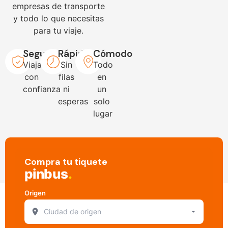
empresas de transporte
y todo lo que necesitas
para tu viaje.
Seguro
Rápido
Cómodo
Viaja
Sin
Todo
con
filas
en
confianza
ni
un
esperas
solo
lugar
Compra tu tiquete
pinbus
.
Origen