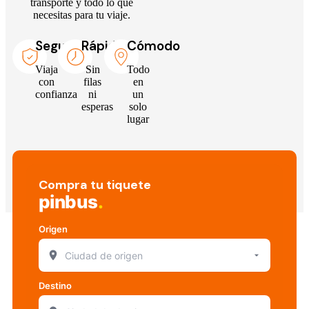
transporte y todo lo que
necesitas para tu viaje.
Seguro
Rápido
Cómodo
Viaja
Sin
Todo
con
filas
en
confianza
ni
un
esperas
solo
lugar
Compra tu tiquete
pinbus
.
Origen
Destino