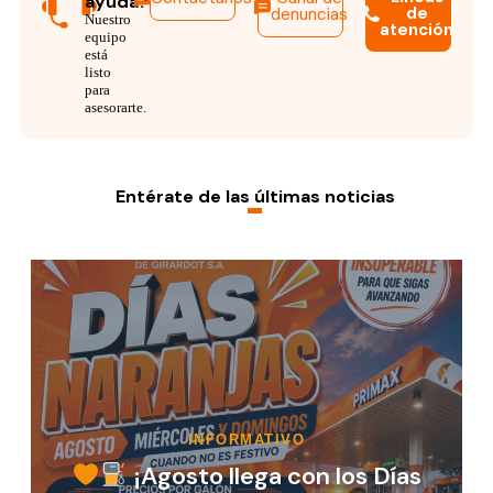
ayuda?
de
denuncias
Nuestro
atención
equipo
está
listo
para
asesorarte.
Entérate de las últimas noticias
PORTAFOLIO INMOBILIARIO