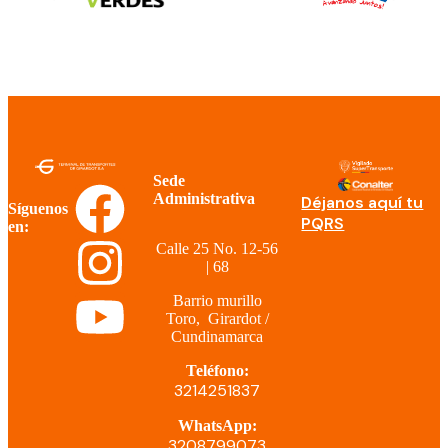
Sede
Administrativa
Déjanos aquí tu
Síguenos
PQRS
en:
Calle 25 No. 12-56
| 68
Barrio murillo
Toro, Girardot /
Cundinamarca
Teléfono:
3214251837
WhatsApp:
3208799073