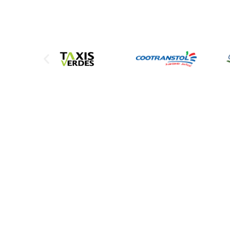
Sede Administrativa
Calle 25 No. 12-56 | 68
Barrio murillo Toro, Girardot / Cundinamarca
Teléfono:
3214251837
WhatsApp:
3208799073