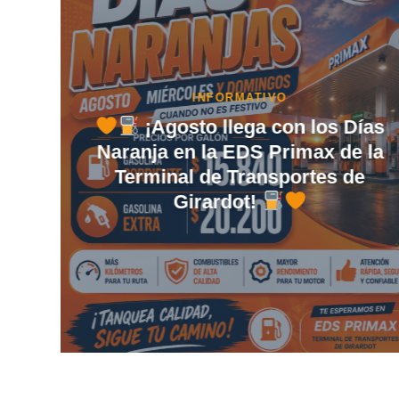
ías
PORTAFOLIO INMOBILIARIO
 la
Invierte donde miles de personas
e
pasan cada día