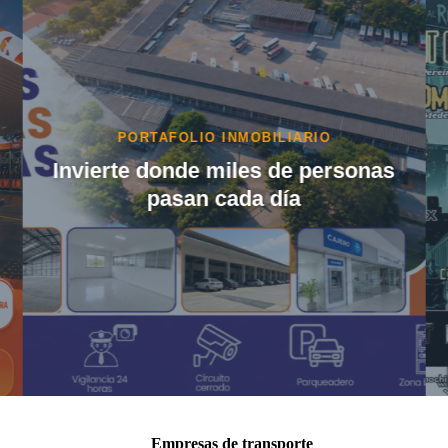
EVENTOS
¡Girardot vibrará al ritmo del
mejor rock… y la entrada es
completamente GRATIS!
Empresas de transporte