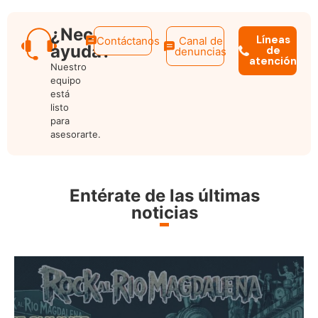
¿Necesitas
Líneas
Contáctanos
Canal de
ayuda?
de
denuncias
atención
Nuestro
equipo
está
listo
para
asesorarte.
Entérate de las últimas
noticias