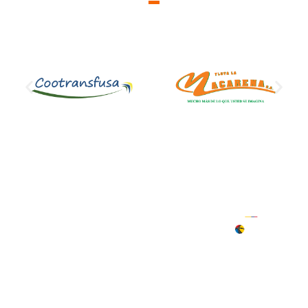
Sede
Administrativa
Síguenos
Déjanos aquí tu
en:
Calle 25 No. 12-
PQRS
56 | 68
Barrio murillo