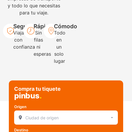
y todo lo que necesitas
para tu viaje.
Seguro
Rápido
Cómodo
Viaja
Sin
Todo
con
filas
en
confianza
ni
un
esperas
solo
lugar
Compra tu tiquete
pinbus
.
Origen
Destino