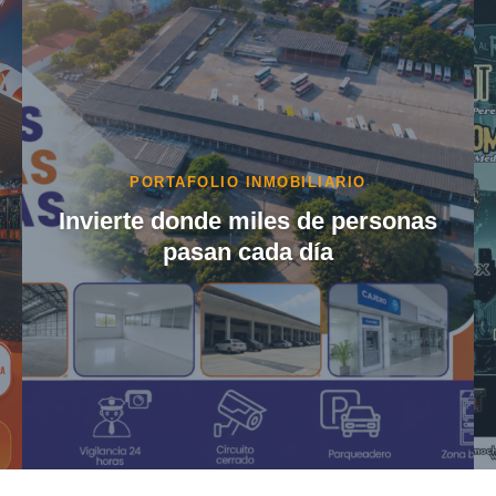
EVENTOS
🎸🤘 ¡Girardot vibrará al ritmo del
mejor rock… y la entrada es
completamente GRATIS! 🤘🎸