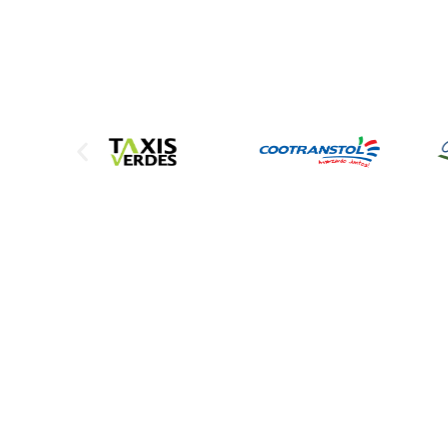
Sede Administrativa
Calle 25 No. 12-56 | 68
Barrio murillo Toro, Girardot / Cundinamarca
Teléfono:
3214251837