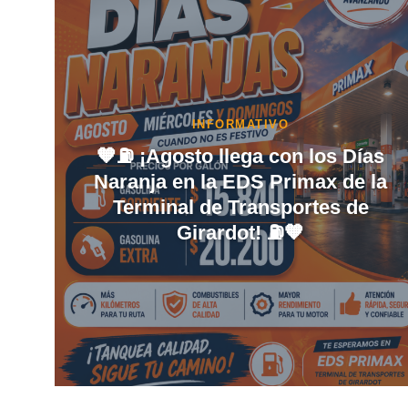
PORTAFOLIO INMOBILIARIO
as
la
Invierte donde miles de personas
pasan cada día